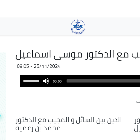
Pasar
al
contenido
principal
جيب مع الدكتور موسى اسماعيل
25/11/2024 - 09:05
Audio
Use
00:00
Player
Up/Down
Arrow
يب
keys
to
increase
ور
الدين بين السائل و المجيب مع الدكتور
or
ل
محمد بن زعمية
decrease
volume.