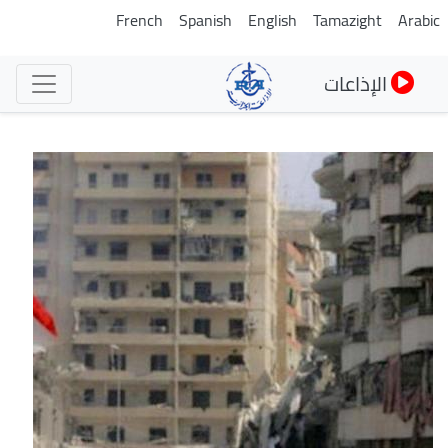
تجاوز
French
Spanish
English
Tamazight
Arabic
إلى
المحتوى
الإذاعات
الرئيسي