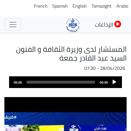
تجاوز
French
Spanish
English
Tamazight
Arabic
إلى
المحتوى
الإذاعات
الرئيسي
المستشار لدى وزيرة الثقافة و الفنون
السيد عبد القادر جمعة
28/04/2026 - 07:30
ملف
Audio
الصوت
00:00
00:00
Player