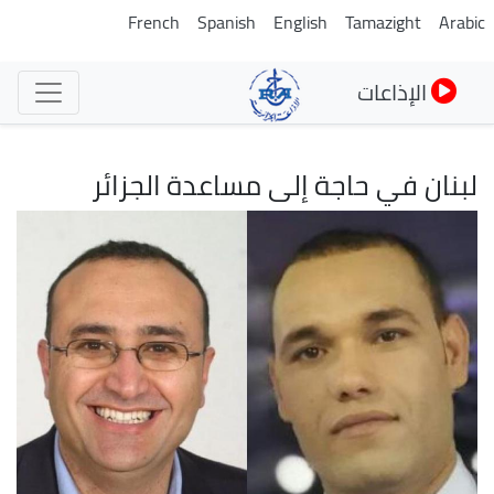
تجاوز
French
Spanish
English
Tamazight
Arabic
إلى
المحتوى
الإذاعات
الرئيسي
لبنان في حاجة إلى مساعدة الجزائر
الصورة