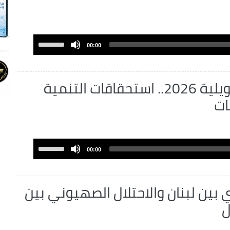
Use
00:00
Up/Down
Arrow
keys
تشريعيات 2 جويلية 2026.. استحقاقات التنمية
to
ات
increase
or
decrease
volume.
Use
00:00
Up/Down
Arrow
keys
ي بين لبنان والاحتلال الصهيوني بين
to
ل
increase
or