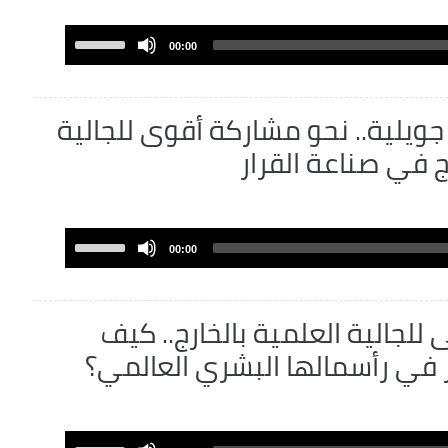
decrease
volume.
Use
00:00
Up/Down
Arrow
keys
شريعيات الـ2 جويلية.. نحو مشاركة أقوى للجالية
to
ج في صناعة القرار
increase
or
decrease
volume.
Use
00:00
Up/Down
Arrow
keys
للجالية العلمية بالخارج.. كيف
to
ر في رأسمالها البشري العالمي؟
increase
or
decrease
volume.
Use