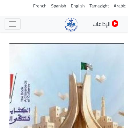
تجاوز
French
Spanish
English
Tamazight
Arabic
إلى
المحتوى
الإذاعات
الرئيسي