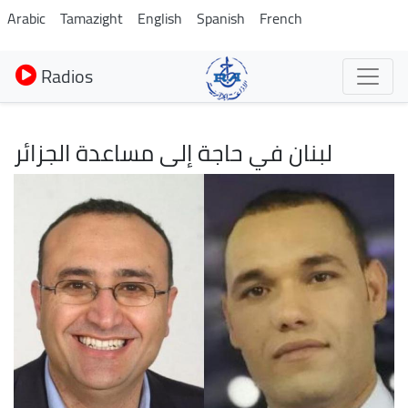
Aller
Arabic
Tamazight
English
Spanish
French
au
contenu
Radios
principal
لبنان في حاجة إلى مساعدة الجزائر
Image