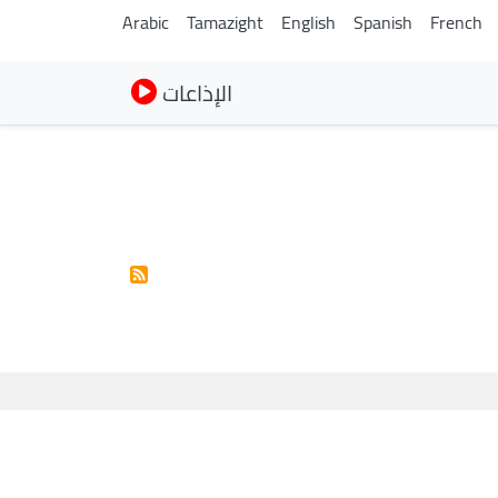
Arabic
Tamazight
English
Spanish
French
الإذاعات
Paginación