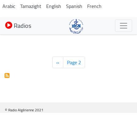
Aller
Arabic
Tamazight
English
Spanish
French
au
contenu
Radios
principal
Pagination
Page
‹‹
Page 2
précédente
© Radio Algérienne 2021