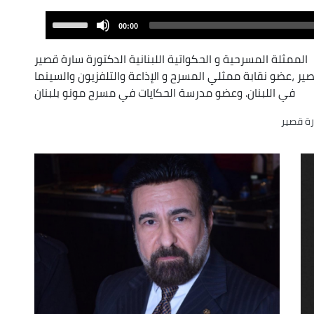
Audio
Use
00:00
Player
Up/Down
Arrow
الممثلة المسرحية و الحكواتية اللبنانية الدكتورة سارة قصير
keys
ر ،عضو نقابة ممثلي المسرح و الإذاعة والتلفزيون والسينما
to
في اللبنان. وعضو مدرسة الحكايات في مسرح مونو بلبنان
increase
ة قصير
or
decrease
volume.