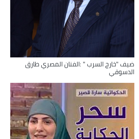
ضيف "خارج السرب " :الفنان المصري طارق
الدسوقي