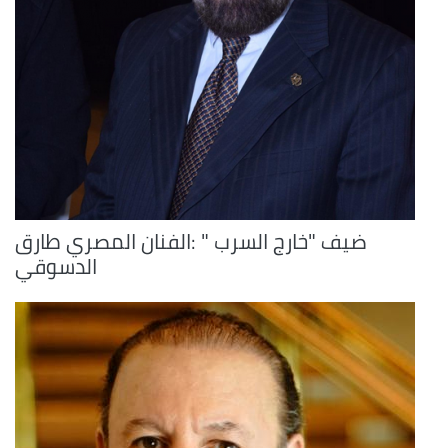
ضيف "خارج السرب " :الفنان المصري طارق
الدسوقي