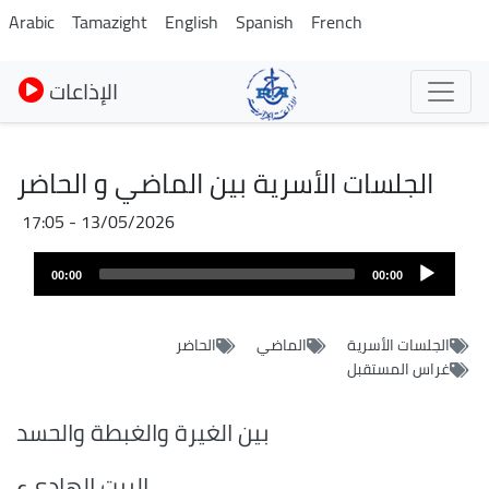
Pasar
Arabic
Tamazight
English
Spanish
French
al
contenido
الإذاعات
principal
الجلسات الأسرية بين الماضي و الحاضر
13/05/2026 - 17:05
Archivo
Audio
de
00:00
00:00
layer
audio
الجلسات الأسرية
الماضي
الحاضر
غراس المستقبل
بين الغيرة والغبطة والحسد
البيت الهاديء