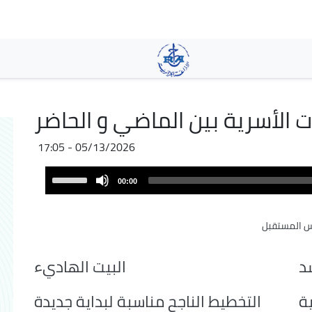
Skip
to
main
content
ت الأسرية بين الماضي و الحاضر
05/13/2026 - 17:05
Audio
Use
00:00
Player
Up/Down
Arrow
 المستقبل
keys
to
increase
د
البيت الهاديء
or
decrease
ية
التخطيط الناجح مناسبة لبداية جديدة
volume.