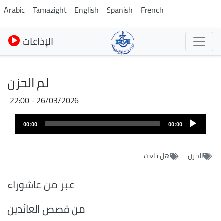
Pasar
Arabic
Tamazight
English
Spanish
French
al
contenido
الإذاعات
principal
لم الحزن
26/03/2026 - 22:00
Archivo
Audio
de
00:00
00:00
layer
audio
الحزن
هل بلغت
عبر من عاشوراء
من قصص العائدين