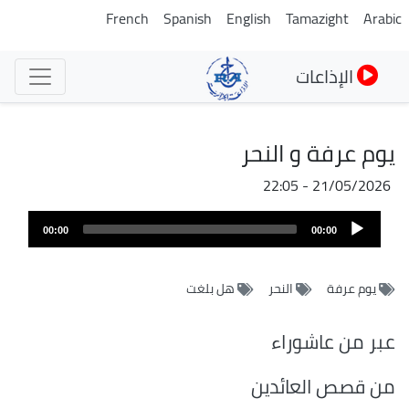
تجاوز
French
Spanish
English
Tamazight
Arabic
إلى
المحتوى
الإذاعات
الرئيسي
يوم عرفة و النحر
21/05/2026 - 22:05
Audio
00:00
00:00
Player
يوم عرفة
النحر
هل بلغت
عبر من عاشوراء
من قصص العائدين