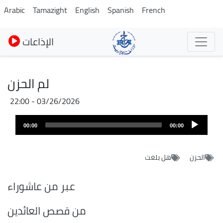
Skip
Arabic
Tamazight
English
Spanish
French
to
main
الإذاعات
content
لم الحزن
03/26/2026 - 22:00
Audio
Audio
file
00:00
00:00
layer
الحزن
هل بلغت
عبر من عاشوراء
من قصص العائدين