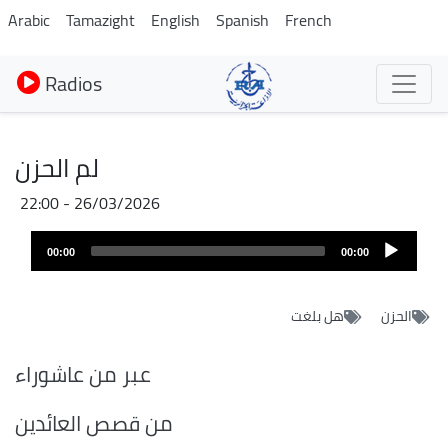
Aller
Arabic
Tamazight
English
Spanish
French
au
contenu
Radios
principal
لم الحزن
26/03/2026 - 22:00
Fichier
Audio
audio
00:00
00:00
layer
الحزن
هل بلغت
عبر من عاشوراء
من قصص العائدين