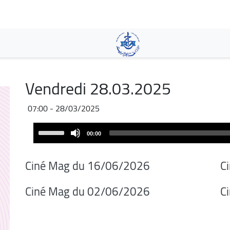
Pasar
al
contenido
principal
Vendredi 28.03.2025
28/03/2025 - 07:00
Audio
Use
00:00
Player
Up/Down
Arrow
Ciné Mag du 16/06/2026
C
keys
to
Ciné Mag du 02/06/2026
C
increase
or
decrease
volume.