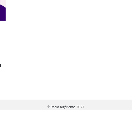
خ
لل
© Radio Algérienne 2021