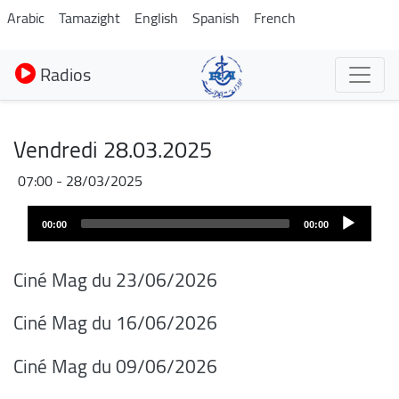
Aller
Arabic
Tamazight
English
Spanish
French
au
contenu
Radios
principal
Vendredi 28.03.2025
28/03/2025 - 07:00
Audio
00:00
00:00
layer
Ciné Mag du 23/06/2026
Ciné Mag du 16/06/2026
Ciné Mag du 09/06/2026