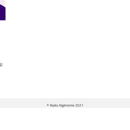
خ
لل
© Radio Algérienne 2021