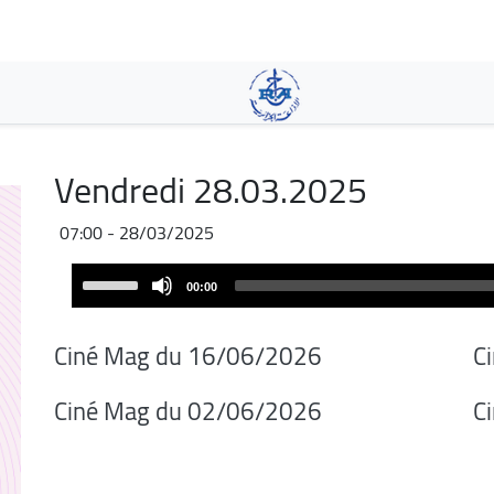
Skip
to
main
content
Vendredi 28.03.2025
28/03/2025 - 07:00
Audio
Use
00:00
Player
Up/Down
Arrow
Ciné Mag du 16/06/2026
C
keys
to
Ciné Mag du 02/06/2026
C
increase
or
decrease
volume.