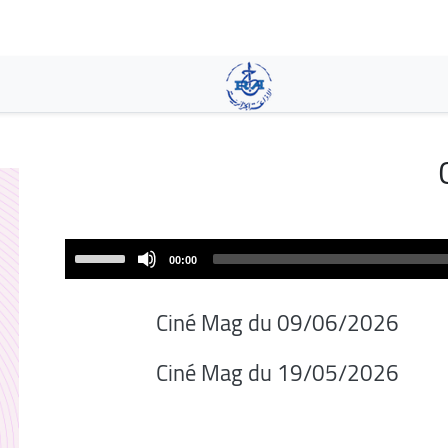
تجاوز
إلى
المحتوى
الرئيسي
Use
00:00
Up/Down
Arrow
Ciné Mag du 09/06/2026
keys
to
Ciné Mag du 19/05/2026
increase
or
decrease
volume.