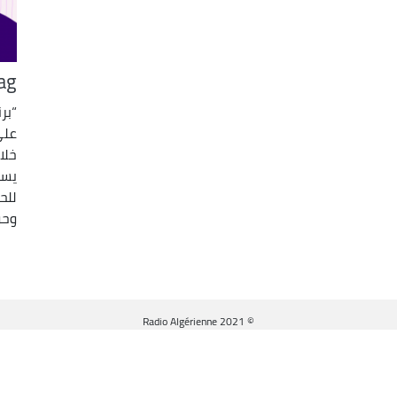
ag
“بر
على
خلا
يست
للح
وحو
© Radio Algérienne 2021