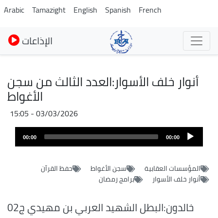
Skip
Arabic
Tamazight
English
Spanish
French
to
main
الإذاعات
content
أنوار خلف الأسوار:العدد الثالث من سجن
الأغواط
03/03/2026 - 15:05
Audio
Audio
file
00:00
00:00
layer
المؤسسات العقابية
سجن الأغواط
حفظ القرآن
أنوار خلف الأسوار
برامج رمضان
خالدون:البطل الشهيد العربي بن مهيدي ج02