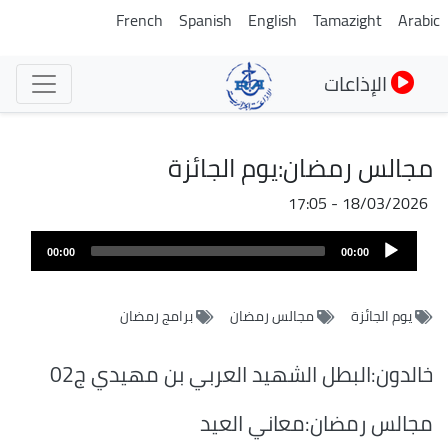
تجاوز
French
Spanish
English
Tamazight
Arabic
إلى
المحتوى
الإذاعات
الرئيسي
مجالس رمضان:يوم الجائزة
18/03/2026 - 17:05
ملف
Audio
الصوت
00:00
00:00
Player
يوم الجائزة
مجالس رمضان
برامج رمضان
خالدون:البطل الشهيد العربي بن مهيدي ج02
مجالس رمضان:معاني العيد