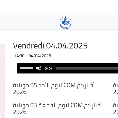
Skip
to
main
content
Vendredi 04.04.2025
04/04/2025 - 14:30
Audio
Use
00:00
Player
Up/Down
Arrow
06 جويلية
أخباركم.COM ليوم الأحد 05 جويلية
keys
2026
2
to
increase
04 جويلية
أخباركم.COM ليوم الجمعة 03 جويلية
or
2026
2
decrease
volume.