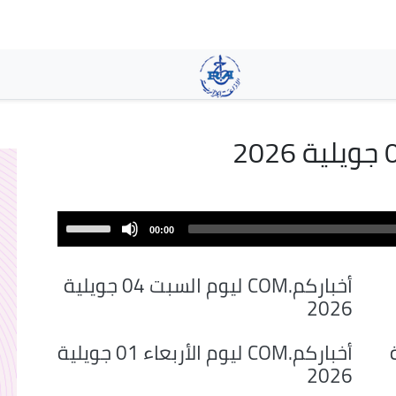
تجاوز
إلى
المحتوى
الرئيسي
Use
00:00
Up/Down
Arrow
أخباركم.COM ليوم السبت 04 جويلية
keys
2026
to
increase
لية
أخباركم.COM ليوم الأربعاء 01 جويلية
or
2026
decrease
volume.