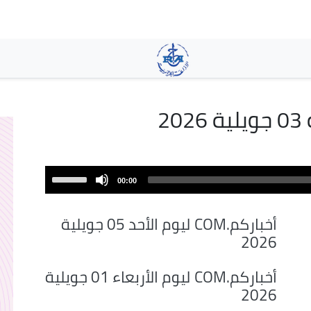
تجاوز
إلى
المحتوى
الرئيسي
Use
00:00
Up/Down
Arrow
أخباركم.COM ليوم الأحد 05 جويلية
keys
2026
to
increase
أخباركم.COM ليوم الأربعاء 01 جويلية
or
2026
decrease
volume.