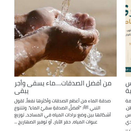
س
من أفضل الصدقات....ماء يسقى وأجر
ة
يبقى
مة
صدقة الماء من أعظم الصدقات وأكثرها نفعاً، لقول
ن.
النبي ﷺ: "أفضلُ الصدقةِ سقيُ الماءِ". وتتنوع
اس
أشكالها بين وضع برادات المياه في المساجد، توزيع
دي
عبوات المياه، حفر الآبار، أو توفير الصهاريج ...
...