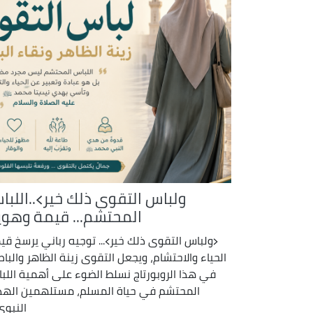
ولباس التقوى ذلك خير﴾..اللبا
المحتشم... قيمة وهوي
﴿ولباس التقوى ذلك خير﴾... توجيه رباني يرسخ قي
الحياء والاحتشام، ويجعل التقوى زينة الظاهر والباط
في هذا الروبورتاج نسلط الضوء على أهمية اللب
المحتشم في حياة المسلم، مستلهمين اله
النبوي 