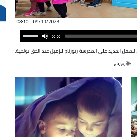
09/19/2023 - 08:10
Audio
Use
00:00
Player
Up/Down
Arrow
للطفل الجديد على المدرسة ربورتاج للزميل عبد الحق بولحية.
keys
ربورتاج
to
increase
or
decrease
volume.