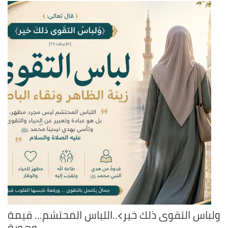
ولباس التقوى ذلك خير﴾..اللباس المحتشم... قيمة
وهوية