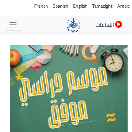
تجاوز
French
Spanish
English
Tamazight
Arabic
إلى
المحتوى
الإذاعات
الرئيسي