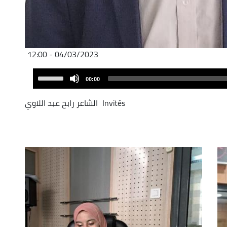
04/03/2023 - 12:00
Audio
Use
00:00
Player
Up/Down
Arrow
Invités
الشاعر رابح عبد اللاوي
keys
to
increase
or
decrease
volume.