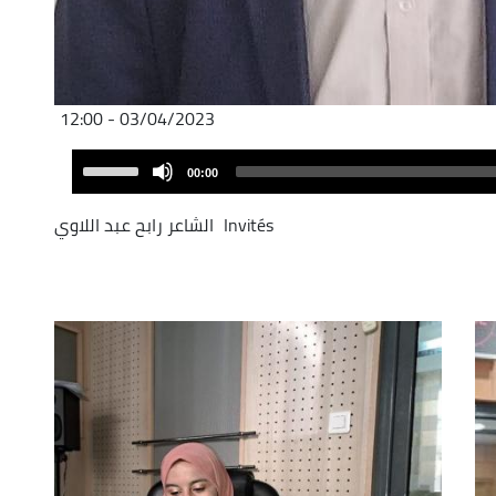
03/04/2023 - 12:00
Audio
Use
00:00
Player
Up/Down
Arrow
Invités
الشاعر رابح عبد اللاوي
keys
to
increase
or
decrease
volume.