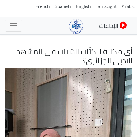
تجاوز
French
Spanish
English
Tamazight
Arabic
إلى
المحتوى
الإذاعات
الرئيسي
أي مكانة للكتّاب الشباب في المشهد
الأدبي الجزائري؟
الصورة