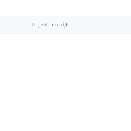
vigation principale
الرئيسية
اتصل بنا