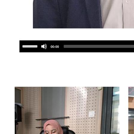
Use
00:00
Up/Down
Arrow
keys
to
increase
or
decrease
volume.