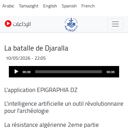
Skip
Arabic
Tamazight
English
Spanish
French
to
main
الإذاعات
content
La batalle de Djaralla
10/05/2026 - 22:05
Fichier
Audio
audio
00:00
00:00
Player
L'application EPIGRAPHIA DZ
L'intelligence artificielle un outil révolutionnaire
pour l'archéologie
La résistance algérienne 2eme partie