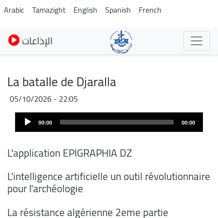
Skip
Arabic
Tamazight
English
Spanish
French
to
main
الإذاعات
content
La batalle de Djaralla
05/10/2026 - 22:05
Audio
Audio
file
00:00
00:00
Player
L'application EPIGRAPHIA DZ
L'intelligence artificielle un outil révolutionnaire
pour l'archéologie
La résistance algérienne 2eme partie