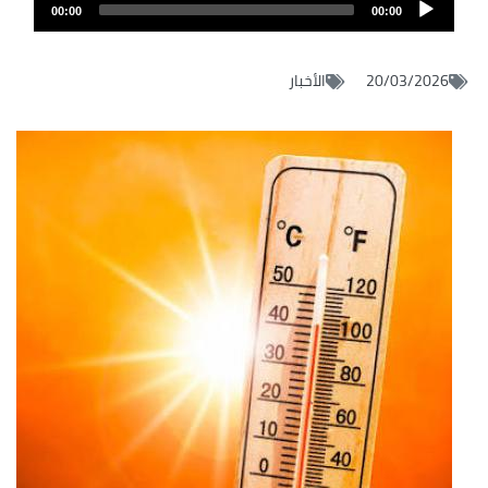
Audio
audio
00:00
00:00
layer
20/03/2026
الأخبار