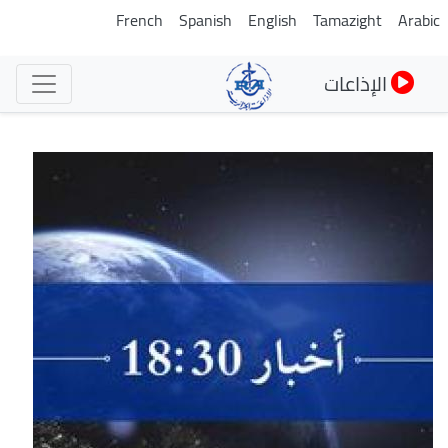
تجاوز
French
Spanish
English
Tamazight
Arabic
إلى
المحتوى
الإذاعات
الرئيسي