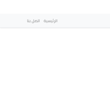
vigation principale
الرئيسية
اتصل بنا