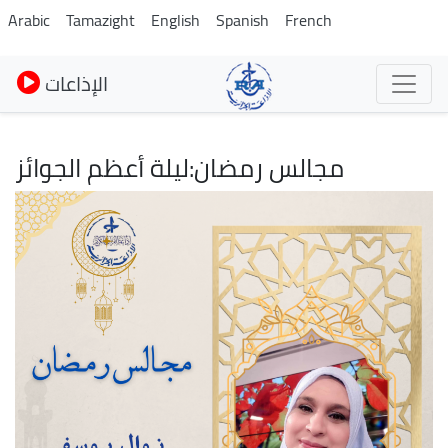
Skip
Arabic
Tamazight
English
Spanish
French
to
main
الإذاعات
content
مجالس رمضان:ليلة أعظم الجوائز
Image