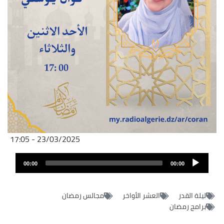
23/03/2025 - 17:05
Audio
00:00
00:00
layer
ليلة القدر
العشر الأواخر
مجالس رمضان
برامج رمضان