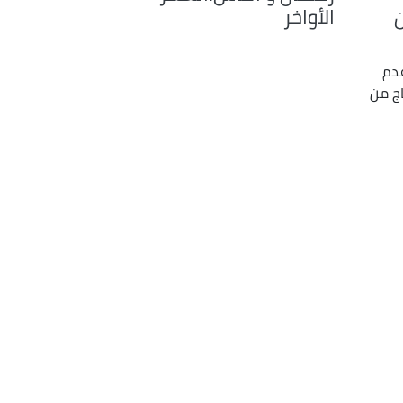
الأواخر
دم
اج من