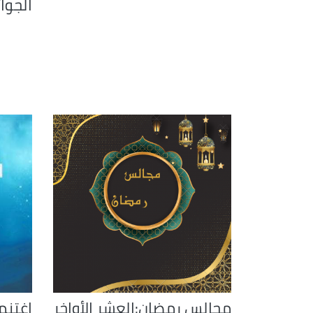
الجوائ
مجالس رمضان:العشر الأواخر
اغتنم