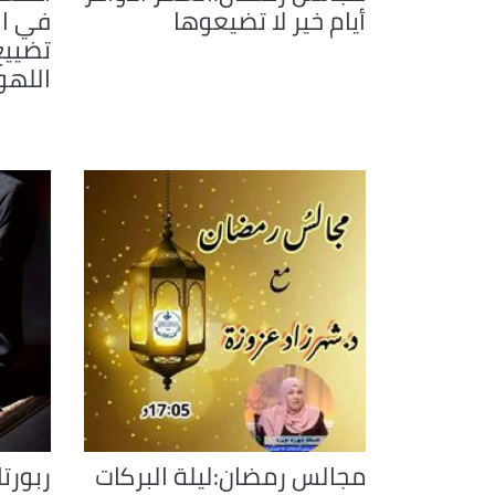
أيام خير لا تضيعوها
في ال
تضييع
اللهو
مجالس رمضان:ليلة البركات
ربورتا