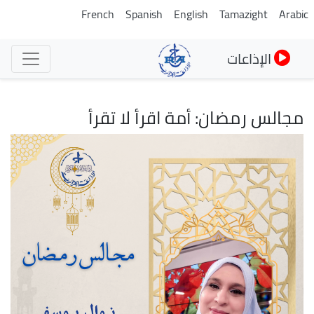
تجاوز
French
Spanish
English
Tamazight
Arabic
إلى
المحتوى
الإذاعات
الرئيسي
مجالس رمضان: أمة اقرأ لا تقرأ
الصورة