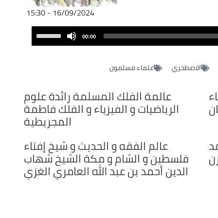
16/09/2024 - 15:30
Audio
Use
00:00
Player
Up/Down
Arrow
الاصطخري
علماء مسلمون
keys
to
increase
ء
عالمة الفلك المسلمة رائدة علوم
or
ان
الرياضيات و الفيزياء و الفلك فاطمة
decrease
المجريطية
volume.
د
عالم الفقه و الحديث و شيخ إفتاء
ن
فلسطين و الشام و مكة الشيخ شهاب
الدين أحمد بن عبد الله العامري الغزي