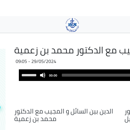
Skip
to
main
content
جيب مع الدكتور محمد بن زعمية
29/05/2024 - 09:05
Audio
Use
00:00
Player
Up/Down
Arrow
keys
to
increase
ور
الدين بين السائل و المجيب مع الدكتور
or
ل
محمد بن زعمية
decrease
volume.