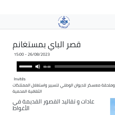
Skip
to
main
content
قصر الباي بمستغانم
26/08/2023 - 15:00
Audio
Use
00:00
Player
Up/Down
Arrow
Invités
keys
وملحقة معسكر للديوان الوطني لتسيير واستغلال الممتلكات
to
الثقافية المحمية
increase
عادات و تقاليد القصور القديمة في
or
الأغواط
decrease
volume.