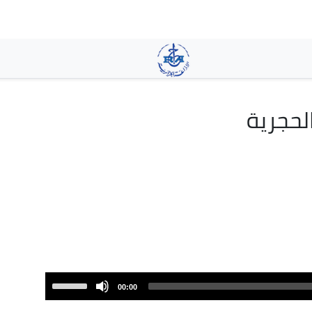
تجاوز
إلى
المحتوى
الرئيسي
الحجرية
Use
00:00
Up/Down