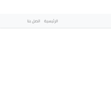
vigation principale
الرئيسية
اتصل بنا