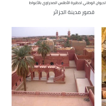
Arrow
لديوان الوطني لحظيرة الأطلس الصحراوي بالأغواط
keys
قصور مدينة الجزائر
to
increase
or
decrease
volume.