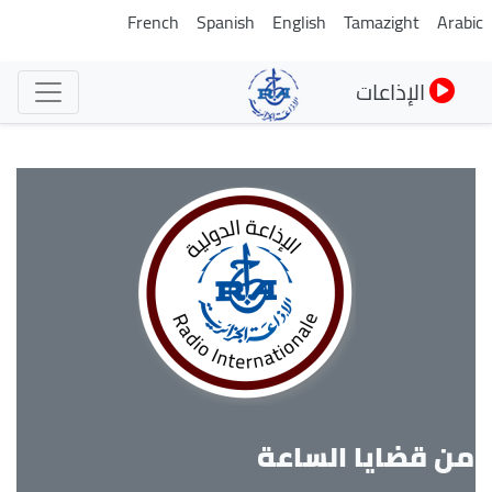
تجاوز
French
Spanish
English
Tamazight
Arabi
إلى
المحتوى
الإذاعات
الرئيسي
من قضايا الساعة