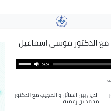
تجاوز
إلى
المحتوى
الرئيسي
ب مع الدكتور موسى اسماعيل
Use
00:00
Up/Down
Arrow
يب
keys
to
increase
ر
الدين بين السائل و المجيب مع الدكتور
or
محمد بن زعمية
decrease
volume.