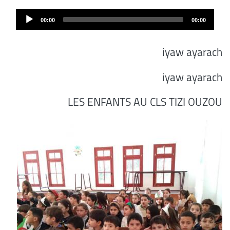
Audi
00:00
00:00
Play
iyaw ayarach
iyaw ayarach
LES ENFANTS AU CLS TIZI OUZOU