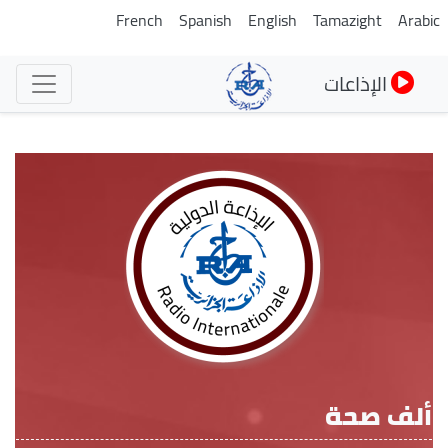
تجاوز
French
Spanish
English
Tamazight
Arabi
إلى
المحتوى
الإذاعات
الرئيسي
ألف صحة